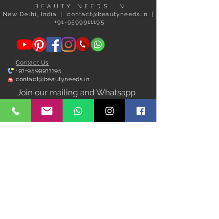
B E A U T Y N E E D S . IN
New Delhi, India | contact@beautyneeds.in |
+91-9599911195
Contact Us
+91-9599911195
contact@beautyneeds.in
Join our mailing and Whatsapp
Broadcast list
Subscribe Now