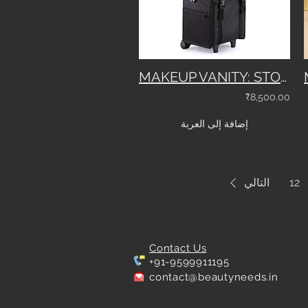
MAKEUP VANITY: STORAGE VANITY HZB-06
₹8,500.00
إضافة إلى العربة
12
التالي
Contact Us
+91-9599911195
contact@beautyneeds.in