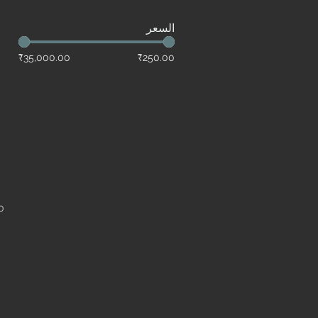
السعر
₹35,000.00
₹250.00
0