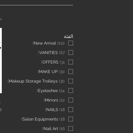
تصفية حسب
تم 
الفئة
)
New Arrival
(
110
)
VANITIES
(
67
)
OFFERS
(
31
)
MAKE UP
(
30
)
Makeup Storage Trolleys
(
30
)
Eyelashes
(
24
del HZ-06 (Grey)
)
Mirrors
(
22
0
)
NAILS
(
18
)
Salon Equipments
(
18
)
Nail Art
(
16