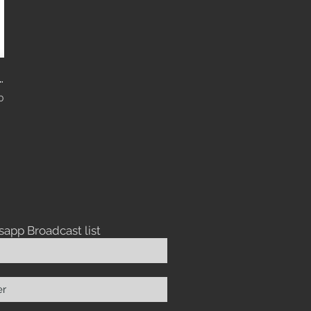
ty Fabric Trolley with wheels: Model HZB05
0
sapp Broadcast list