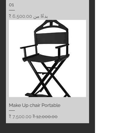
01
سعر البيع
بدءًا من
Make Up chair Portable
سعر عادي
سعر البيع