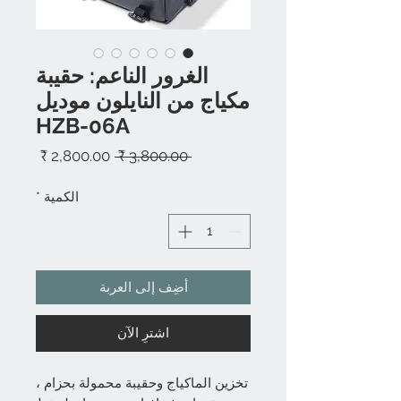
الغرور الناعم: حقيبة
مكياج من النايلون موديل
HZB-06A
سعر
سعر
 ‏3,800.00 ₹ 
عادي
البيع
الكمية
*
أضِف إلى العربة
اشترِ الآن
تخزين الماكياج وحقيبة محمولة بحزام ،