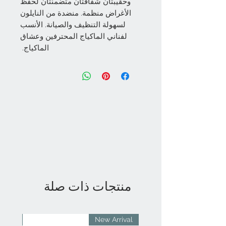
وحقيبتان شفافتان متضمنتان لحفظ
الأغراض منظمة. منضدة من النايلون
لسهولة التنظيف والصيانة. الأنسب
لفناني الماكياج المحترفين وعشاق
الماكياج.
منتجات ذات صلة
rival
New Arrival