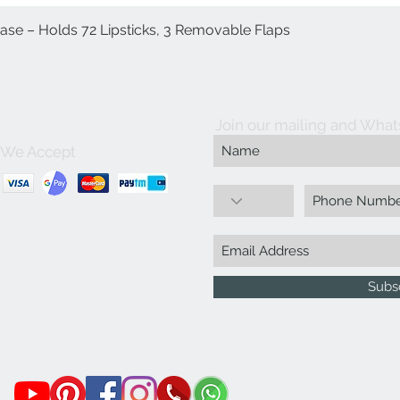
العرض السريع
Case – Holds 72 Lipsticks, 3 Removable Flaps
Join our mailing and What
We Accept
Subs