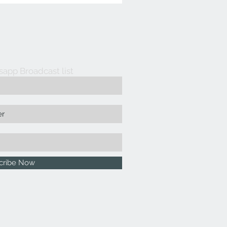
sapp Broadcast list
cribe Now