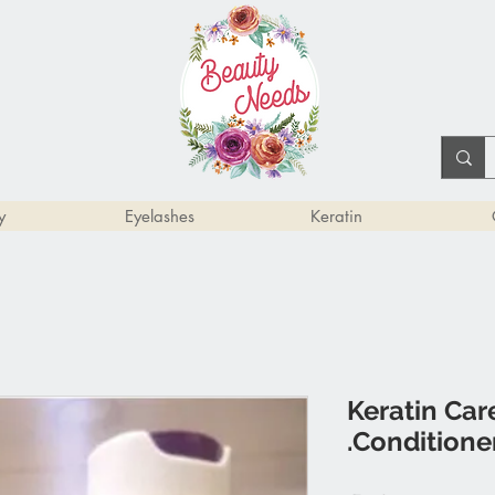
y
Eyelashes
Keratin
Keratin Ca
Conditioner